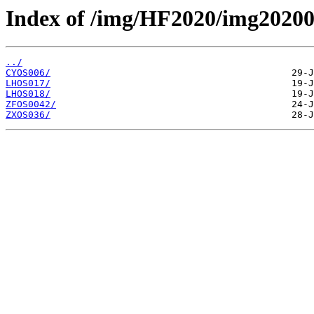
Index of /img/HF2020/img2020
../
CYOS006/
LHOS017/
LHOS018/
ZFOS0042/
ZXOS036/